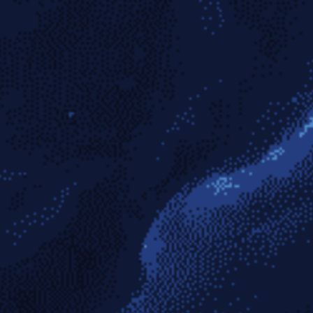
间默契配合也是一个值得关注的话题。考虑到曼城队内拥有众多
入团队，那么他的加入将极大提高球队整体攻击效率。这一点在以
迅速适应后，都为球队带来了积极效果。
比赛的视频分析，我们可以看到他如何与队友进行精妙配合。这
赋异禀的新星所独有，也是使得他脱颖而出的重要因素之一。因
将使得曼城更具威胁性和灵活性。
候选人的比较分析
场候选人，但相较于其他选手，安德erson无疑展现出了更多
不仅价格相对合理，同时还有着更大的成长空间。如此一来，不
础，这是很多豪门俱乐部非常看重的一点。
有些候选人虽然技术细腻，但缺乏足够拼搏精神，而这恰好是二
则兼具技术与拼搏精神，其全方位的发展令其具有较强吸引力。