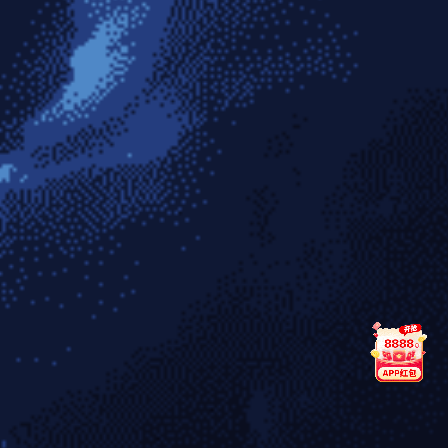
优秀攻击手，如果安德
往同类案例中已经得到验
种直觉式理解与反应速
此，从战略层面看，引
优势。例如，相比于一些
仅可以满足即期需求，
者间最大的区别所在。
同时，相比于其他年轻选