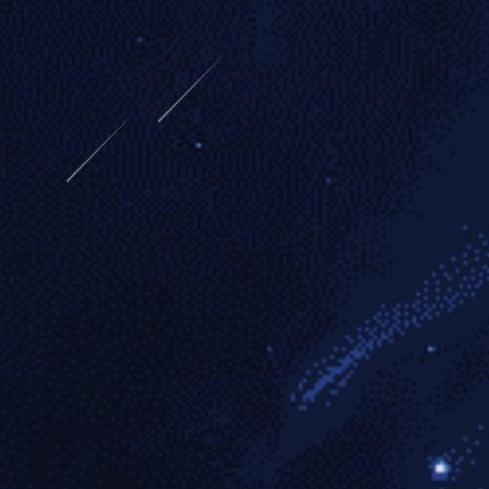
近年来，随着足球战
仅仅是连接防线与攻
逐渐显露，因此加强
由于一些核心中场球
竞争力。而安德ers
同时，随着欧冠等重
此，引进像安德森这
更多战术选择。
3、安德森
如果安德erson成
同位置上出现的问题
而在进攻时又能迅速