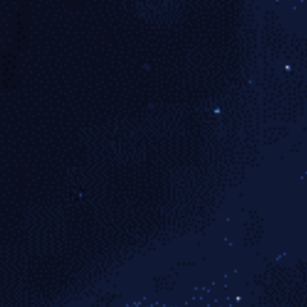
此外，与现有队友之
erson能够迅速融
证，比如若干名新援
最后，通过观看过往
度，是他作为一名天
进安德erson无疑
4、与其他
市场上虽有许多优秀中
年龄稍大的球员，他
也为未来发展打下基
另外，从风格来看，
相比之下，安德son