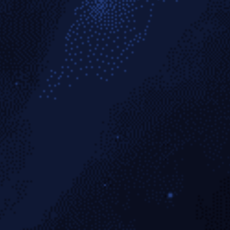
定程度上的成熟，这让他的风险系数下降，提高了引入成功率。
，由于英超联赛特点明显，对体能要求极高，而相较之下，一些
大适应压力。然而，鉴于安德son早已习惯高强度环境，他将
可靠。此外，无论是在数据统计还是实战经验上，他都显示出了
的佼佼者。
露安德erson成为曼城今夏中场引援首选球员加盟希望愈发增强
及提升整体实力的不懈追求。从各个方面来看，无论是个人技艺
易若成行，将为俱乐部注入新的活力，实现更高目标。
期待看到相关谈判进一步发展，同时也希望能够目睹这位年轻才
搏。不管最终结果如何，此次转会传闻都将持续吸引众多媒体关