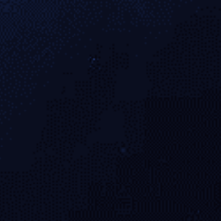
来自低级别联赛或国外
在短时间内适应并发挥作
自己的潜力和价值，使
”这一消息反映了俱乐部
还是团队配合及战术应
俊在蓝月亮绽放光彩，
注，并为整个转会市场