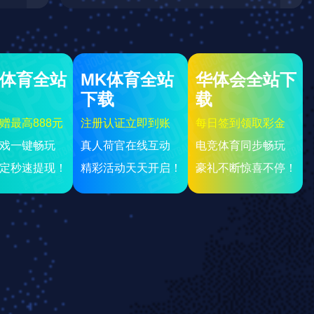
加深入地理解这一转会
他在比赛中的控球能力
攻端和防守端都能做出
。
智选择，这不仅提升了
求快速高效进攻的战术
。在英超这样竞争激烈
森所具备的重要优势。