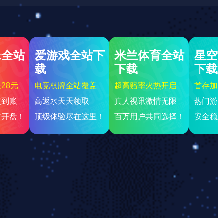
与其他潜在引援候选人的比较分析。通过这些角度，我们可以更
对未来赛季可能带来的变化。
的个人能力与表现
而有潜力的中场球员，在过去几个赛季中的表现令人印象深刻。
使得他能够在复杂的局面中找到合适的传球路线。此外，他在进
名全面型中场。这种能力对于任何顶级球队来说都是至关重要的
森在比赛中的决策能力也十分突出。他总是能在关键时刻作出明
球队创造了更多机会。他这种冷静且果断的风格，与曼城目前追
良好的身体素质和耐力，这让他能够承受高强度比赛带来的压力
需要具备持久性，以应对频繁奔跑和高强度对抗，而这正是安德
前中场需求分析