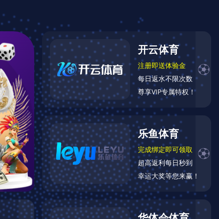
App
公司
体育
注册入口
简介
动态
app官网
赛事实时同步
官网APP
为您带来高速、高清、稳定的
端访问