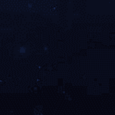
哈登联手能否引领骑
法医揭示马拉多纳遗体病理变
化及痛
-26
推荐
2026-07-02
推荐
联系我们
潍坊市奎文区东风东街299号泰华城写字楼
support@mmmho.com
球
口
口
优