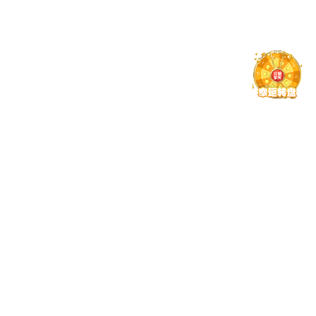
能力，这也让他成为了各大豪门争相追逐的人选。
两位年轻球员都以自己的方式引领着各自球队的发
展，他们所展现出的才华无疑吸引了阿森纳及其他诸
多豪门目光。随着他们越来越成熟，转会费自然水涨
船高，也让有关他们转会消息更加扑朔迷离。
3、阿森纳当前需求分析
近年来，阿森纳经历了一段较为艰难的发展时期，战
绩起伏不定，使得球队急需引入新鲜血液来激活战斗
力。摩根·罗杰斯与克鲁皮正是符合这一需求的重要目
标，他们可以填补队内多个位置上的空缺。从战术角
度看，引入这两位年轻天才将使阿尔特塔拥有更多战
术选择空间。